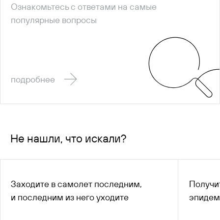
Ознакомьтесь с ответами на самые
популярные вопросы
подробнее
Не нашли, что искали?
Заходите в самолет последним,
Получи
и последним из него уходите
эпидем