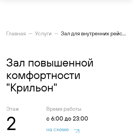
Рейсы
Главная
Услуги
Зал для внутренних рейсов
Вылетающим
Зал повышенной
Прилетающим
комфортности
Услуги
"Крильон"
Как добраться
Аэропорт
Этаж
Время работы
2
Пресс-центр
с 6:00 до 23:00
на схеме