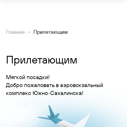
Рейсы
Главная
Прилетающим
Вылетающим
Прилетающим
Прилетающим
Услуги
Мягкой посадки!
Как добраться
Добро пожаловать в аэровокзальный
комплекс Южно-Сахалинска!
Аэропорт
Пресс-центр