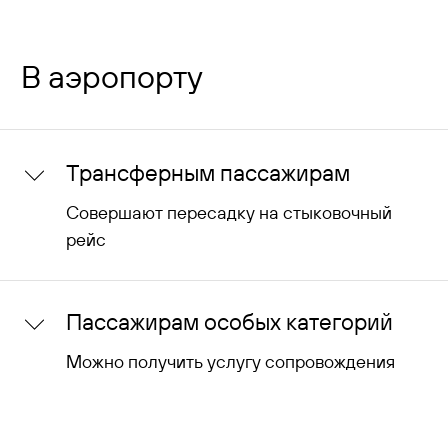
В аэропорту
Трансферным пассажирам
Cовершают пересадку на стыковочный
рейс
Если во время вашей поездки запланированы
Пассажирам особых категорий
стыковочные рейсы, а аэропорт Южно-
Сахалинск является стартовой точкой или здесь
Можно получить услугу сопровождения
происходит пересадка, пожалуйста,
ознакомьтесь с правилами трансферной
Для комфорта пассажиров с ограниченными
перевозки пассажиров и багажа.
возможностями здоровья в аэропорту Южно-