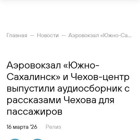
Рейсы
Главная
Новости
Аэровокзал «Южно-Сахалинск» и Чехов-центр выпустили аудиосборник с рассказами Чехова для пассажиров
Вылетающим
Аэровокзал «Южно-
Прилетающим
Сахалинск» и Чехов-центр
Услуги
выпустили аудиосборник с
Как добраться
рассказами Чехова для
пассажиров
Аэропорт
Пресс-центр
16 марта '26
Релиз