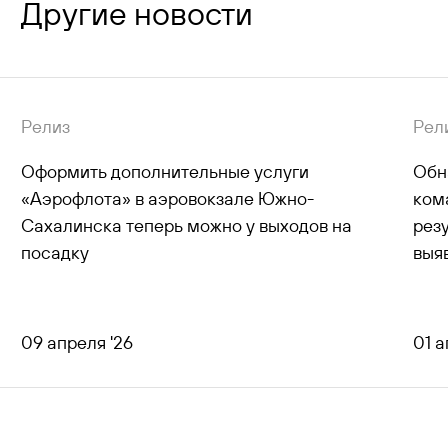
Другие новости
Релиз
Рел
Оформить дополнительные услуги
Обн
«Аэрофлота» в аэровокзале Южно-
ком
Сахалинска теперь можно у выходов на
рез
посадку
выя
09 апреля '26
01 а
все новости